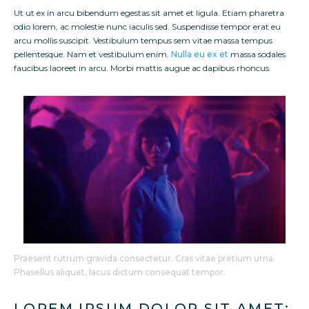
Ut ut ex in arcu bibendum egestas sit amet et ligula. Etiam pharetra
odio lorem, ac molestie nunc iaculis sed. Suspendisse tempor erat eu
arcu mollis suscipit. Vestibulum tempus sem vitae massa tempus
pellentesque. Nam et vestibulum enim.
Nulla eu ex et
massa sodales
faucibus laoreet in arcu. Morbi mattis augue ac dapibus rhoncus.
Praesent rutrum gravida consectetur. Cras vitae pretium urna.
Phasellus aliquet, lacus dictum consequat tempor.
LOREM IPSUM DOLOR SIT AMET: