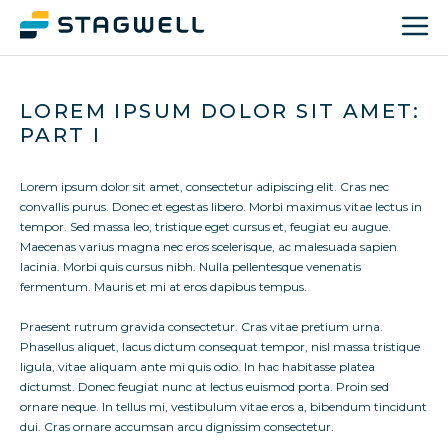
LOREM IPSUM DOLOR SIT AMET:
PART I
Lorem ipsum dolor sit amet, consectetur adipiscing elit. Cras nec
convallis purus. Donec et egestas libero. Morbi maximus vitae lectus in
tempor. Sed massa leo, tristique eget cursus et, feugiat eu augue.
Maecenas varius magna nec eros scelerisque, ac malesuada sapien
lacinia. Morbi quis cursus nibh. Nulla pellentesque venenatis
fermentum. Mauris et mi at eros dapibus tempus.
Praesent rutrum gravida consectetur. Cras vitae pretium urna.
Phasellus aliquet, lacus dictum consequat tempor, nisl massa tristique
ligula, vitae aliquam ante mi quis odio. In hac habitasse platea
dictumst. Donec feugiat nunc at lectus euismod porta. Proin sed
ornare neque. In tellus mi, vestibulum vitae eros a, bibendum tincidunt
dui. Cras ornare accumsan arcu dignissim consectetur.