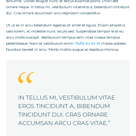
dictumst. Donec feugiat nunc at lectus euismod porta. Proin sed
ornare neque. In tellus mi, vestibulum vitae eros a, bibendum tincidunt
dui. Cras ornare accumsan arcu dignissim consectetur.
Ut ut ex in arcu bibendum egestas sit amet et ligula. Etiam pharetra
odio lorem, ac molestie nunc iaculis sed. Suspendisse tempor erat eu
arcu mollis suscipit. Vestibulum tempus sem vitae massa tempus
pellentesque. Nam et vestibulum enim.
Nulla eu ex et
massa sodales
faucibus laoreet in arcu. Morbi mattis augue ac dapibus rhoncus.
IN TELLUS MI, VESTIBULUM VITAE
EROS TINCIDUNT A, BIBENDUM
TINCIDUNT DUI. CRAS ORNARE
ACCUMSAN ARCU CRAS VITAE.”